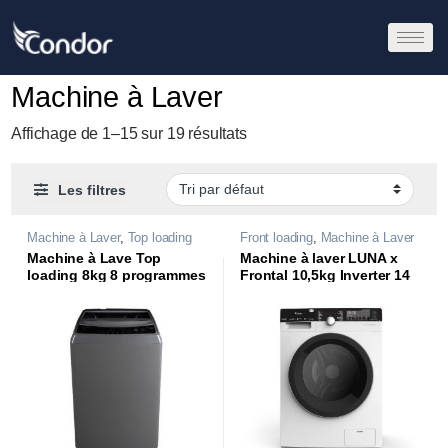
Machine à Laver
Affichage de 1–15 sur 19 résultats
Les filtres
Machine à Laver
,
Top loading
Front loading
,
Machine à Laver
Machine à Lave Top
Machine à laver LUNA x
loading 8kg 8 programmes
Frontal 10,5kg Inverter 14
| WAT-KS3M34D |
programmes | WAF-
XLB441L1W |