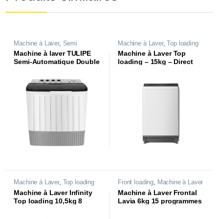
Machine à Laver
,
Semi
Machine à Laver
,
Top loading
automatique
Machine à laver TULIPE
Machine à Laver Top
Semi-Automatique Double
loading – 15kg – Direct
bacs 13kg | WT13T1|
Drive Inverter – Blanche |
WAT-VDI45W |
Machine à Laver
,
Top loading
Front loading
,
Machine à Laver
Machine à Laver Infinity
Machine à Laver Frontal
Top loading 10,5kg 8
Lavia 6kg 15 programmes
programmes | WAL10-
| WAF-SB420LVB |
MS35W |