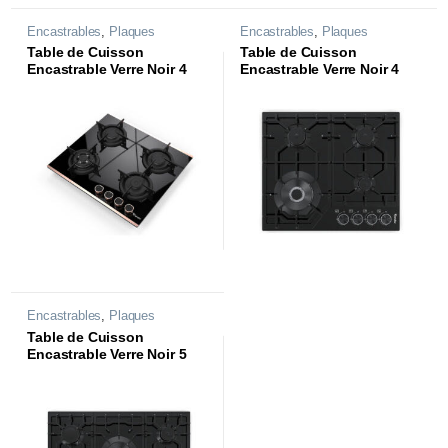
Encastrables
,
Plaques
Encastrables
,
Plaques
Table de Cuisson
Table de Cuisson
Encastrable Verre Noir 4
Encastrable Verre Noir 4
Feux Rigati3 |CTE64W-
Feux Vanilla |CTE64W-
RG3GB|
VN3GB|
Encastrables
,
Plaques
Table de Cuisson
Encastrable Verre Noir 5
Feux Vanilla |CTE85W-
VN2GB|