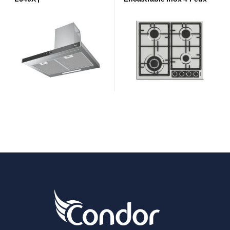
Rigati4 |CTE64W-RG4X|