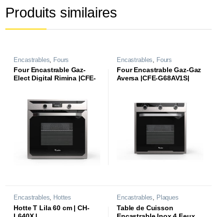
Produits similaires
Encastrables
,
Fours
Encastrables
,
Fours
Four Encastrable Gaz-
Four Encastrable Gaz-Gaz
Elect Digital Rimina |CFE-
Aversa |CFE-G68AV1S|
D68DRM1S|
Encastrables
,
Hottes
Encastrables
,
Plaques
Hotte T Lila 60 cm | CH-
Table de Cuisson
L640X |
Encastrable Inox 4 Feux