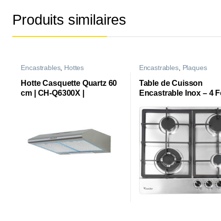
Produits similaires
Encastrables
,
Hottes
Encastrables
,
Plaques
Hotte Casquette Quartz 60
Table de Cuisson
cm | CH-Q6300X |
Encastrable Inox – 4 
Wok SABAF ASTRA
|CTE64WAS1X