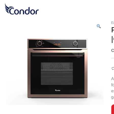
E
C
A
f
e
g