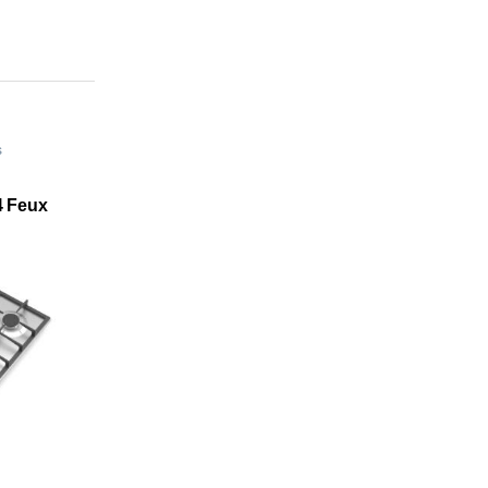
s
4 Feux
1X|