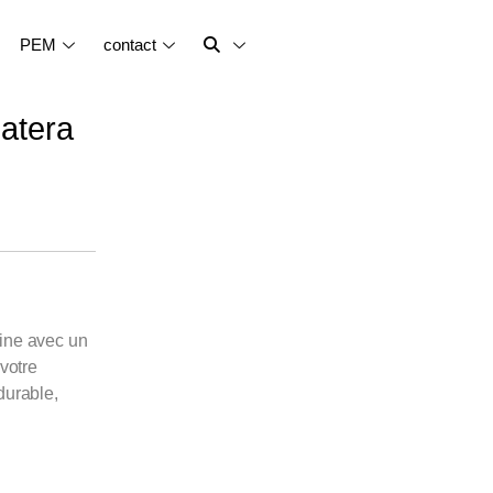
PEM
contact
atera
sine avec un
 votre
durable,