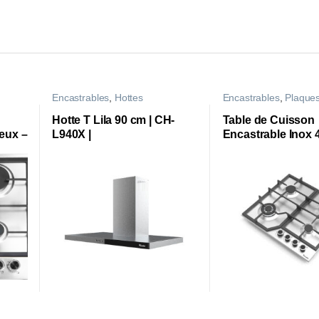
Encastrables
,
Hottes
Encastrables
,
Plaque
Hotte T Lila 90 cm | CH-
Table de Cuisson
Feux –
L940X |
Encastrable Inox 
Filini |CTE64W-FL