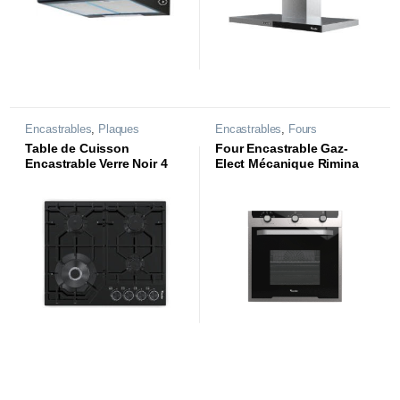
Encastrables
,
Plaques
Encastrables
,
Fours
Table de Cuisson
Four Encastrable Gaz-
Encastrable Verre Noir 4
Elect Mécanique Rimina
Feux Vanilla |CTE64W-
|CFE-D68DRM2GX|
VN3GB|