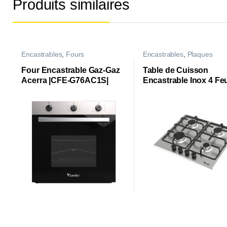
Produits similaires
Encastrables
,
Fours
Encastrables
,
Plaques
Four Encastrable Gaz-Gaz
Table de Cuisson
Acerra |CFE-G76AC1S|
Encastrable Inox 4 Fe
Rigati1 |CTE64-RG1X|