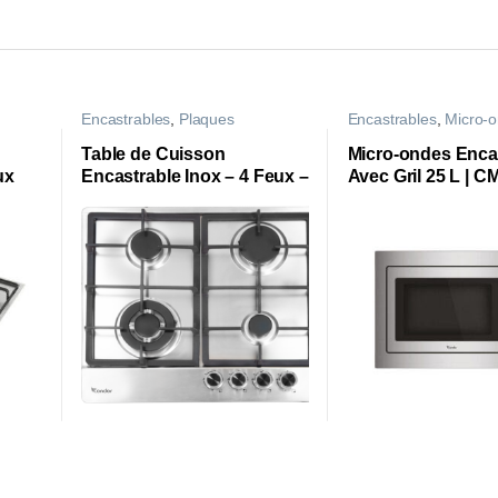
Encastrables
,
Plaques
Encastrables
,
Micro-
Table de Cuisson
Micro-ondes Enca
ux
Encastrable Inox – 4 Feux –
Avec Gril 25 L | C
Wok SABAF ASTRA
25DE2S |
|CTE64WAS1X