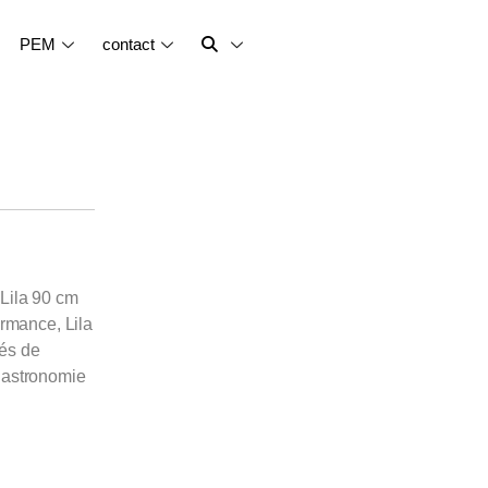
PEM
contact
 Lila 90 cm
ormance, Lila
nés de
 gastronomie