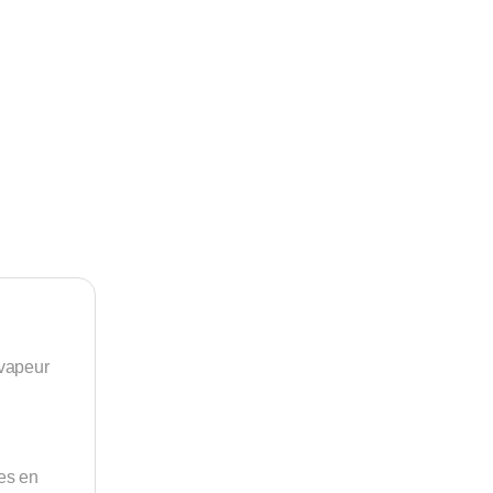
 vapeur
res en