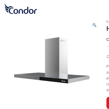
E
C
P
a
e
c
a