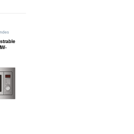
ondes
strable
MW-