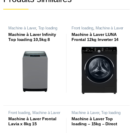
Machine à Laver
,
Top loading
Front loading
,
Machine à Laver
Machine à Laver Infinity
Machine à Laver LUNA
Top loading 10,5kg 8
Frontal 12kg Inverter 14
programmes | WL10-
programmes | WAF-
MS35D |
DB451CL1T |
Front loading
,
Machine à Laver
Machine à Laver
,
Top loading
Machine à Laver Frontal
Machine à Laver Top
Lavia x 8kg 15
loading – 15kg – Direct
programmes | WAF-
Drive Inverter – Blanche |