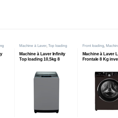
ing
Machine à Laver
,
Top loading
Front loading
,
Machin
ty
Machine à Laver Infinity
Machine à Laver
Top loading 10,5kg 8
Frontale 8 Kg inver
programmes | WL10-
WAF-KLB441L1T 
MS35D |