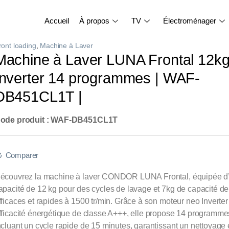
Accueil
À propos
TV
Électroménager
ront loading
,
Machine à Laver
Machine à Laver LUNA Frontal 12k
Inverter 14 programmes | WAF-
DB451CL1T |
ode produit : WAF-DB451CL1T
Comparer
écouvrez la machine à laver CONDOR LUNA Frontal, équipée d
apacité de 12 kg pour des cycles de lavage et 7kg de capacité d
fficaces et rapides à 1500 tr/min. Grâce à son moteur neo Inverter
fficacité énergétique de classe A+++, elle propose 14 programmes
ncluant un cycle rapide de 15 minutes, garantissant un nettoyage