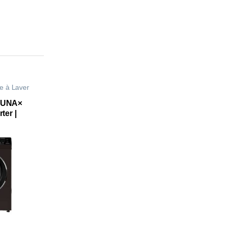
e à Laver
 LUNA×
ter |
|