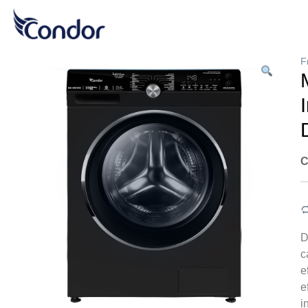
F
C
D
c
e
e
i