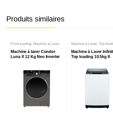
Produits similaires
Front loading
,
Machine à Laver
Machine à Laver
,
Top load
Machine à laver Condor
Machine à Laver Infini
Luna X 12 Kg Neo Inverter
Top loading 10,5kg 8
Titanium
programmes | WAL10-
MS35W |