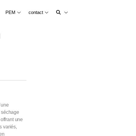
PEM
contact
g
’une
e séchage
 offrant une
 variés,
 en