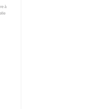
re à
 elle
.