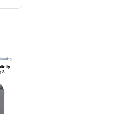
 loading
finity
g 8
10-