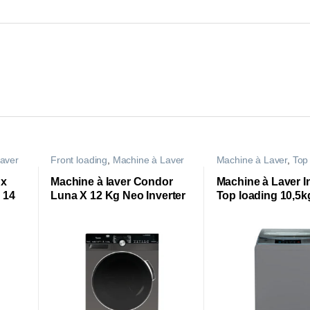
aver
Front loading
,
Machine à Laver
Machine à Laver
,
Top
 x
Machine à laver Condor
Machine à Laver In
 14
Luna X 12 Kg Neo Inverter
Top loading 10,5k
Titanium
programmes | WL
MS35D |