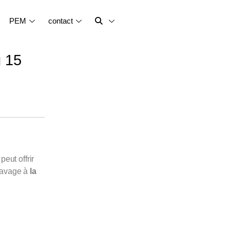
PEM
contact
g 15
eut offrir
lavage à
la