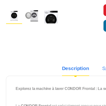
Description
S
Explorez la machine à laver CONDOR Frontal : La so
La
CONDOR Frontal
est spécialement conçue pour simp