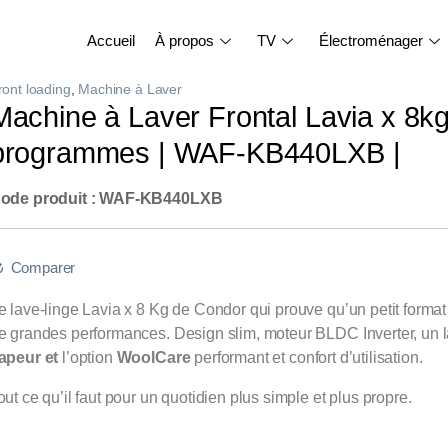
Accueil
À propos
TV
Électroménager
ront loading
,
Machine à Laver
Machine à Laver Frontal Lavia x 8k
programmes | WAF-KB440LXB |
ode produit : WAF-KB440LXB
Comparer
e lave-linge Lavia x 8 Kg de Condor qui prouve qu’un petit format p
e grandes performances. Design slim, moteur BLDC Inverter, un 
apeur et
l’option
WoolCare
performant et confort d’utilisation.
out ce qu’il faut pour un quotidien plus simple et plus propre.