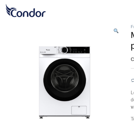
F
C
L
d
v
T