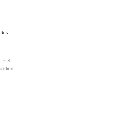
 des
cte et
otidien