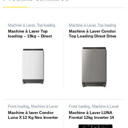
Machine à Laver
,
Top loading
Machine à Laver
,
Top loading
Machine à Laver Top
Machine à Laver Condor
loading – 15kg – Direct
Top Loading Direct Drive
Drive Inverter – Blanche |
Inverter 10.5 Kg
WAT-VDI45W |
Front loading
,
Machine à Laver
Front loading
,
Machine à Laver
Machine à laver Condor
Machine à Laver LUNA
Luna X 12 Kg Neo Inverter
Frontal 12kg Inverter 14
Titanium
programmes | WAF-
DB451CL1T |