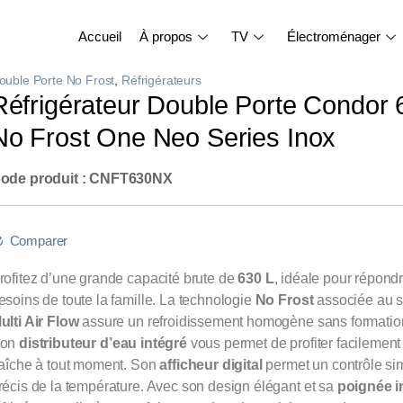
Accueil
À propos
TV
Électroménager
ouble Porte No Frost
,
Réfrigérateurs
Réfrigérateur Double Porte Condor 
No Frost One Neo Series Inox
ode produit : CNFT630NX
Comparer
rofitez d’une grande capacité brute de
630 L
, idéale pour répond
esoins de toute la famille. La technologie
No Frost
associée au 
ulti Air Flow
assure un refroidissement homogène sans formation
on
distributeur d’eau intégré
vous permet de profiter facilemen
raîche à tout moment. Son
afficheur digital
permet un contrôle si
récis de la température. Avec son design élégant et sa
poignée i