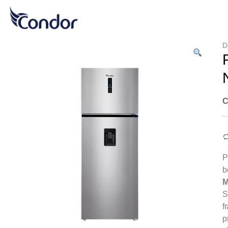
D
C
P
b
M
S
f
p