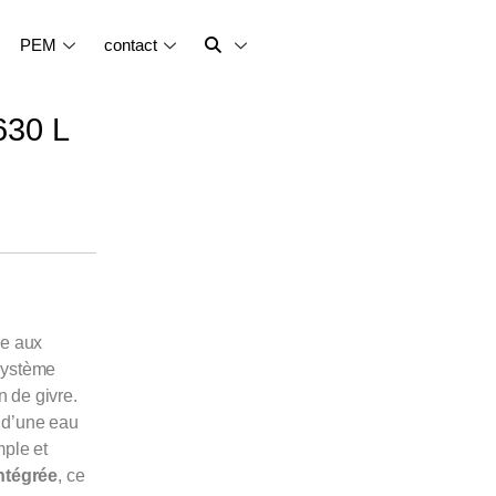
PEM
contact
630 L
re aux
système
 de givre.
t d’une eau
mple et
ntégrée
, ce