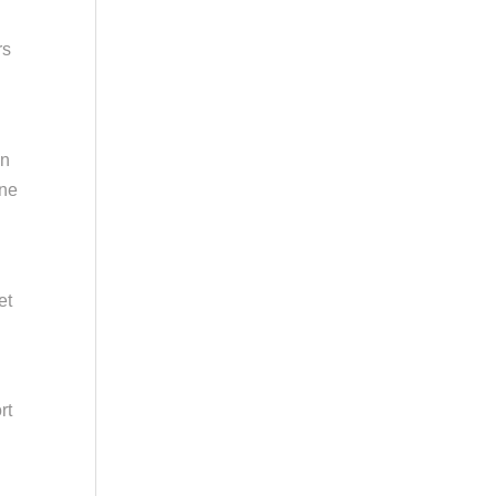
rs
on
une
et
rt