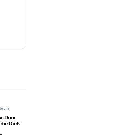
teurs
ss Door
ter Dark