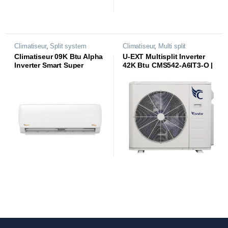
Climatiseur
,
Split system
Climatiseur
,
Multi split
Climatiseur 09K Btu Alpha
U-EXT Multisplit Inverter
Inverter Smart Super
42K Btu CMS542-A6IT3-O |
Tropical CS09-AL84ST3
05 Sorties