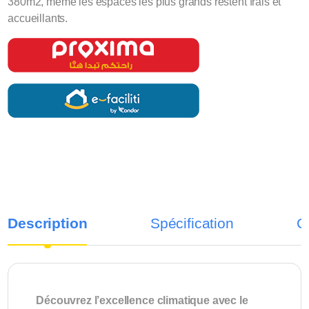
380m2, même les espaces les plus grands restent frais et
accueillants.
Description
Spécification
C
Découvrez l’excellence climatique avec le