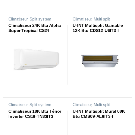
Climatiseur
,
Split system
Climatiseur
,
Multi split
Climatiseur 24K Btu Alpha
U-INT Multisplit Gainable
Super Tropical CS24-
12K Btu CDS12-U6IT3-I
AL74T3
Climatiseur
,
Split system
Climatiseur
,
Multi split
Climatiseur 18K Btu Ténor
U-INT Multisplit Mural 09K
Inverter CS18-TN33IT3
Btu CMS09-AL6IT3-I