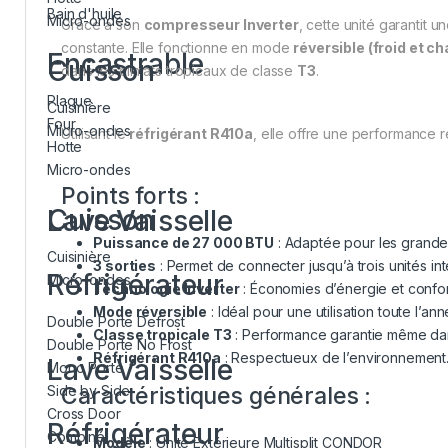
Bain d'huile
Micro-ondes
Grâce à son
compresseur Inverter
, cette unité garantit
constante. Elle fonctionne en mode
réversible (froid et c
Encastrable
Cuisson
dans les climats tropicaux de classe
T3
.
Plaque
Cuisinière
Four
Micro-ondes
Utilisant le
réfrigérant R410a
, elle offre une performance
Hotte
Micro-ondes
Points forts :
Cuisson
Lave Vaisselle
Puissance de 27 000 BTU
: Adaptée pour les grandes 
Cuisinière
3 sorties
: Permet de connecter jusqu’à trois unités int
Réfrigérateur
Micro-ondes
Technologie Inverter
: Économies d’énergie et confor
Mode réversible
: Idéal pour une utilisation toute l’an
Double Porte Defrost
Classe tropicale T3
: Performance garantie même dan
Double Porte No Frost
Réfrigérant R410a
: Respectueux de l’environnement
Lave Vaisselle
Mono Porte
Caractéristiques générales :
Side by Side
Cross Door
Réfrigérateur
Combiné
Modèle
: Unité Extérieure Multisplit CONDOR