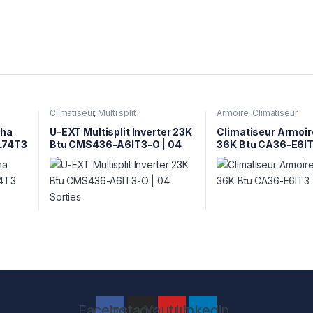
Climatiseur
,
Multi split
Armoire
,
Climatiseur
pha
U-EXT Multisplit Inverter 23K
Climatiseur Armoir
L74T3
Btu CMS436-A6IT3-O | 04
36K Btu CA36-E6I
Sorties
Facebook
Instagram
Youtube
Linkedin