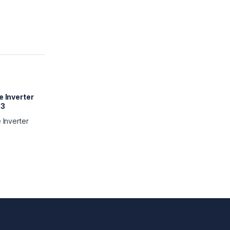
e Inverter
T3