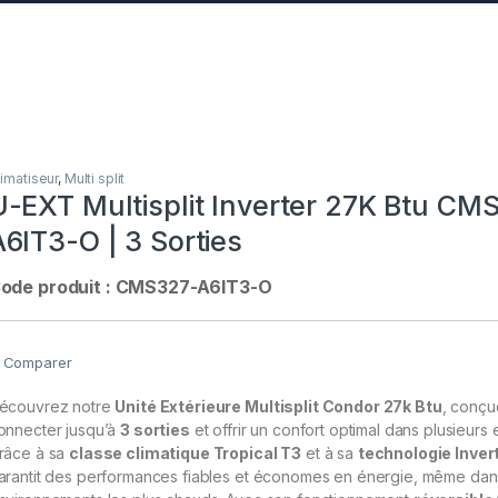
limatiseur
,
Multi split
U-EXT Multisplit Inverter 27K Btu CM
A6IT3-O | 3 Sorties
ode produit : CMS327-A6IT3-O
Comparer
écouvrez notre
Unité Extérieure Multisplit Condor 27k Btu
, conçu
onnecter jusqu’à
3 sorties
et offrir un confort optimal dans plusieurs
râce à sa
classe climatique Tropical T3
et à sa
technologie Inver
arantit des performances fiables et économes en énergie, même dan