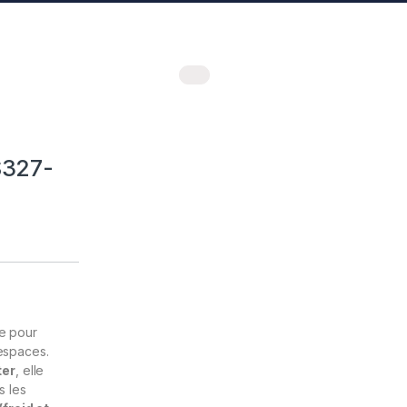
S327-
e pour
 espaces.
ter
, elle
s les