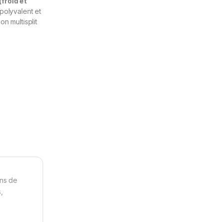
(froid et
 polyvalent et
n multisplit
ins de
,