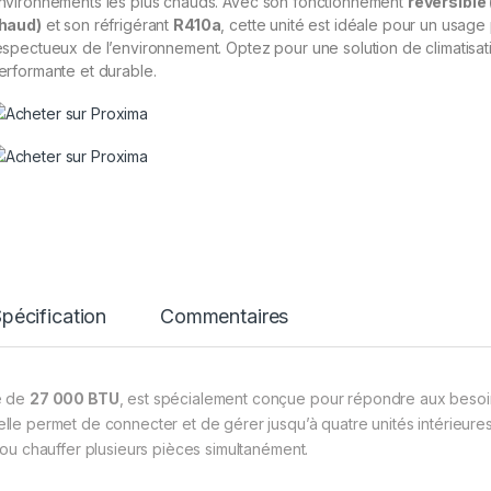
nvironnements les plus chauds. Avec son fonctionnement
réversible 
haud)
et son réfrigérant
R410a
, cette unité est idéale pour un usage
espectueux de l’environnement. Optez pour une solution de climatisatio
erformante et durable.
pécification
Commentaires
é de
27 000 BTU
, est spécialement conçue pour répondre aux beso
 elle permet de connecter et de gérer jusqu’à quatre unités intérieures
ir ou chauffer plusieurs pièces simultanément.