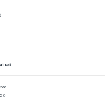
)
lti split
 Door
3-O