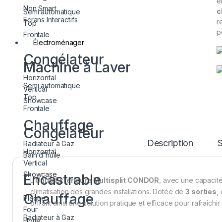
e
Non Smart
c
Semi automatique
Ecrans Interactifs
r
Top
p
Frontale
Électroménager
Congélateur
Machine à Laver
Horizontal
Semi automatique
Vertical
Top
Showcase
Frontale
Chauffage
Congélateur
Description
S
Radiateur à Gaz
Horizontal
Bain d'huile
Vertical
Showcase
Encastrable
L’
Unité Extérieure Multisplit CONDOR
, avec une capacit
climatisation des grandes installations. Dotée de
3 sorties
,
Chauffage
Plaque
offrant ainsi une solution pratique et efficace pour rafraîch
Four
Radiateur à Gaz
Hotte