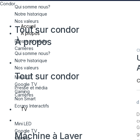
Condor
Qui somme nous?
Notre historique
Nos valeurs
Accueil
Tout sur condor
À propos
À propos
Presse et média
Carrières
C
Qui somme nous?
Notre historique
TV
Nos valeurs
Tout sur condor
Mini LED
C
Google TV
Presse et média
Gaming
Carrières
Non Smart
Ecrans Interactifs
TV
D
Électroménager
c
Mini LED
G
Google TV
Machine à Laver
g
Gaming