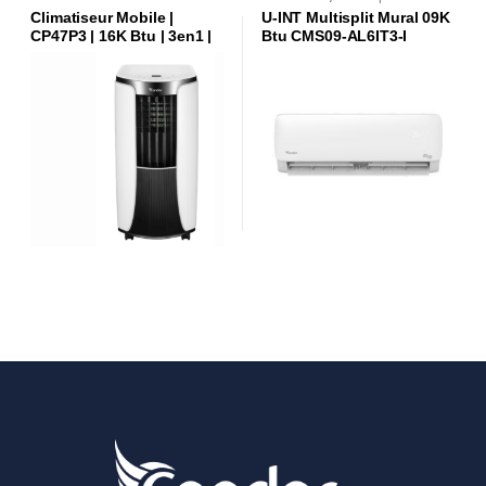
Climatiseur Mobile |
U-INT Multisplit Mural 09K
CP47P3 | 16K Btu | 3en1 |
Btu CMS09-AL6IT3-I
R410a