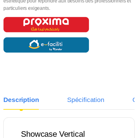
esthétique pour répondre aux besoins des professionnels et
particuliers exigeants.
Description
Spécification
C
Showcase Vertical