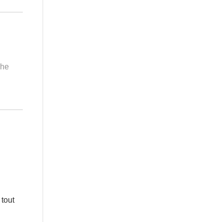
che
 tout