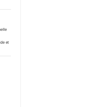
nelle
ide et