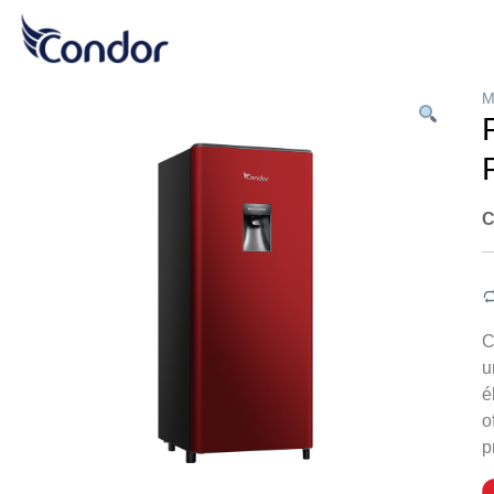
M
C
C
u
é
o
p