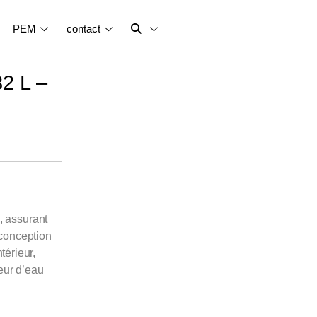
PEM
contact
2 L –
, assurant
 conception
térieur,
eur d’eau