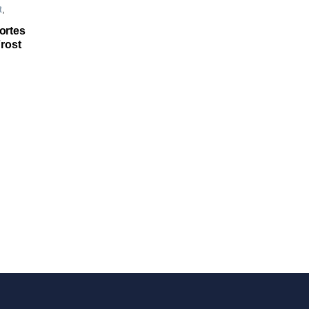
t
,
ortes
rost