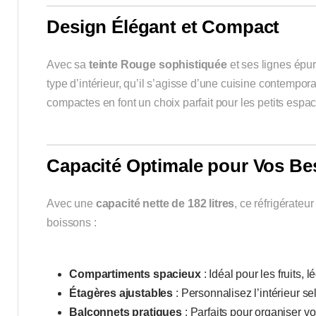
Design Élégant et Compact
Avec sa
teinte Rouge sophistiquée
et ses lignes épu
type d’intérieur, qu’il s’agisse d’une cuisine contemp
compactes en font un choix parfait pour les petits espa
Capacité Optimale pour Vos Be
Avec une
capacité nette de 182 litres
, ce réfrigérate
boissons :
Compartiments spacieux
: Idéal pour les fruits, 
Étagères ajustables
: Personnalisez l’intérieur s
Balconnets pratiques
: Parfaits pour organiser vos