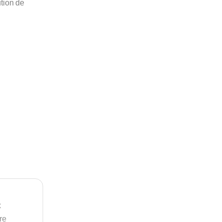
tion de
x
re