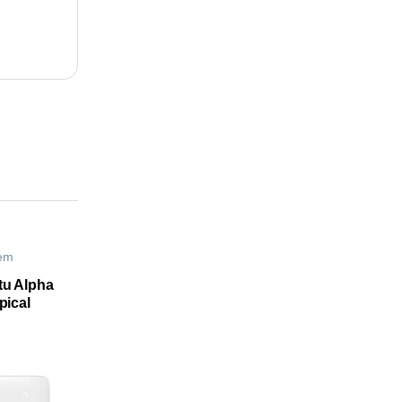
tem
tu Alpha
pical