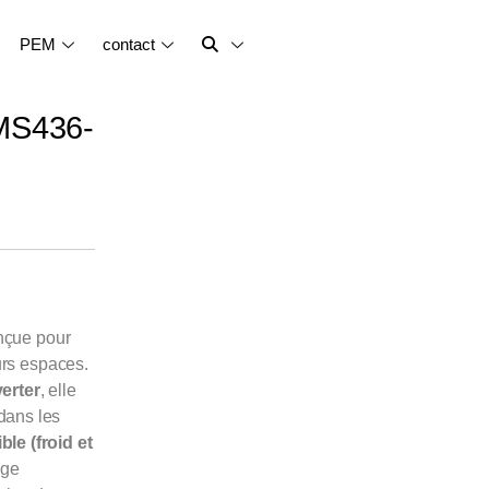
PEM
contact
CMS436-
nçue pour
eurs espaces.
erter
, elle
dans les
ble (froid et
age