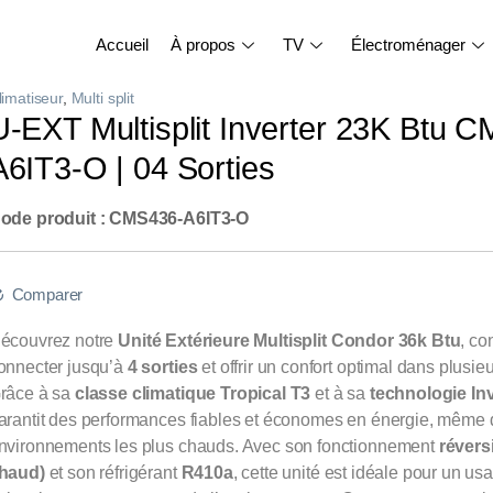
Accueil
À propos
TV
Électroménager
limatiseur
,
Multi split
U-EXT Multisplit Inverter 23K Btu 
A6IT3-O | 04 Sorties
ode produit : CMS436-A6IT3-O
Comparer
écouvrez notre
Unité Extérieure Multisplit Condor 36k Btu
, co
onnecter jusqu’à
4 sorties
et offrir un confort optimal dans plusi
râce à sa
classe climatique Tropical T3
et à sa
technologie Inv
arantit des performances fiables et économes en énergie, même 
nvironnements les plus chauds. Avec son fonctionnement
réversi
haud)
et son réfrigérant
R410a
, cette unité est idéale pour un us