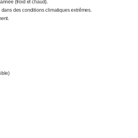
l’année (froid et chaud).
dans des conditions climatiques extrêmes.
ent.
ible)