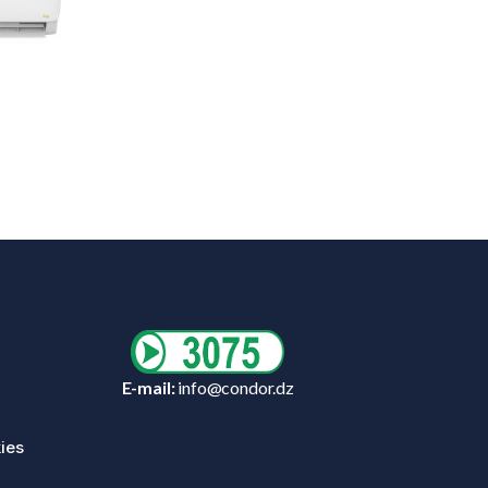
E-mail:
info@condor.dz
ies