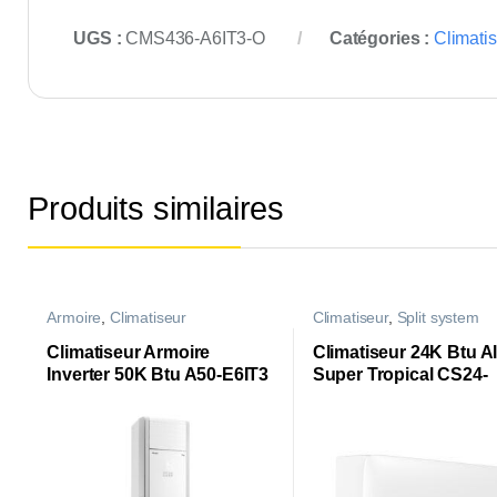
UGS :
CMS436-A6IT3-O
Catégories :
Climati
Produits similaires
Armoire
,
Climatiseur
Climatiseur
,
Split system
Climatiseur Armoire
Climatiseur 24K Btu A
Inverter 50K Btu A50-E6IT3
Super Tropical CS24-
AL74T3