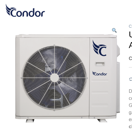
C
C
D
c
G
g
e
c