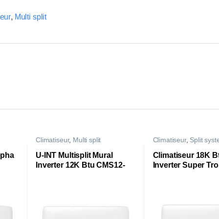
seur
,
Multi split
Climatiseur
,
Multi split
Climatiseur
,
Split sys
lpha
U-INT Multisplit Mural
Climatiseur 18K B
Inverter 12K Btu CMS12-
Inverter Super Tro
AL6IT3-I
CS18-AL84T3