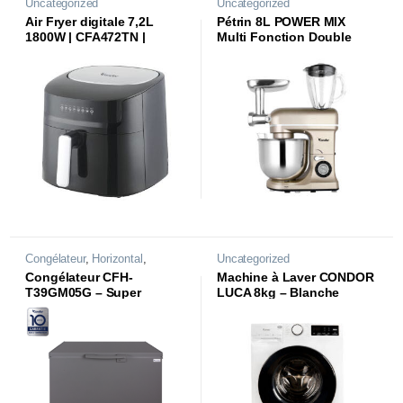
Uncategorized
Uncategorized
Air Fryer digitale 7,2L
Pétrin 8L POWER MIX
1800W | CFA472TN |
Multi Fonction Double
Crochet | PT-PXM2BG |
Congélateur
,
Horizontal
,
Uncategorized
Uncategorized
Congélateur CFH-
Machine à Laver CONDOR
T39GM05G – Super
LUCA 8kg – Blanche
Congélation