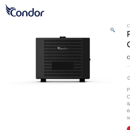
C
C
P
C
i
é
s