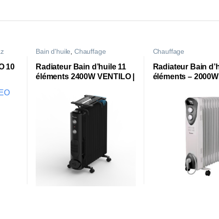
az
Bain d'huile
,
Chauffage
Chauffage
O 10
Radiateur Bain d’huile 11
Radiateur Bain d’h
éléments 2400W VENTILO |
éléments – 2000W
CBH1124F1N |
U3009 |