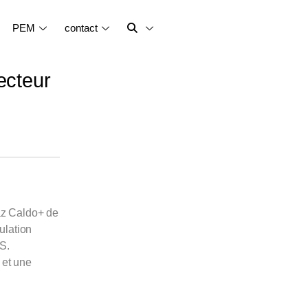
PEM
contact
ecteur
gaz Caldo+ de
ulation
S.
 et une