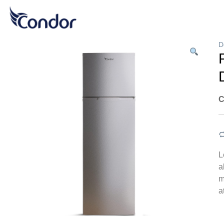
D
C
L
a
m
a