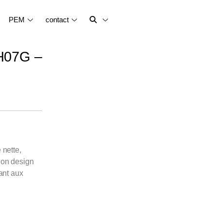
PEM
contact
GH07G –
nette,
 Son design
ant aux