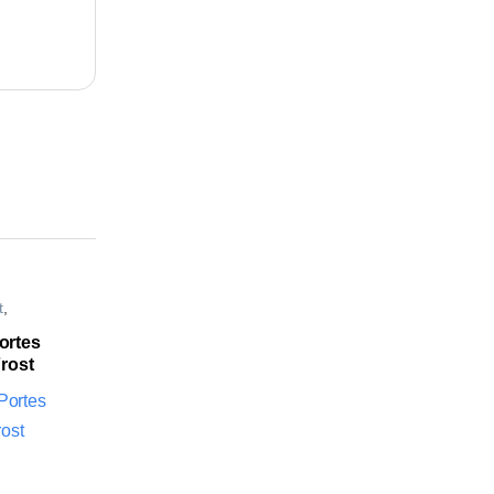
t
,
ortes
rost