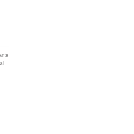
gante
al