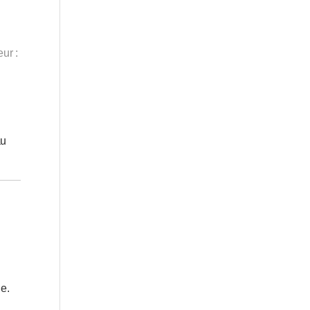
ur :
au
ie.