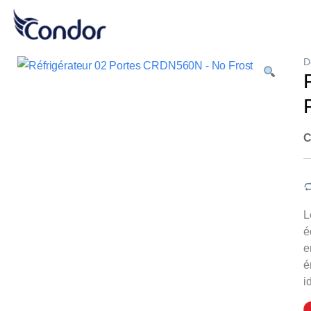
D
C
L
é
e
é
i