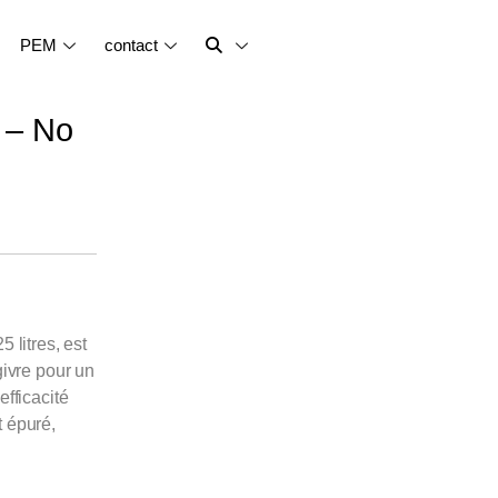
PEM
contact
 – No
 litres, est
givre pour un
efficacité
t épuré,