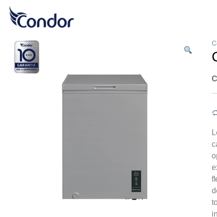
C
C
L
c
o
e
f
d
t
i