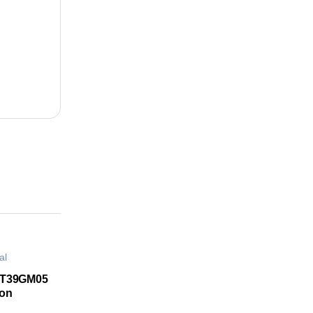
al
-T39GM05
ion