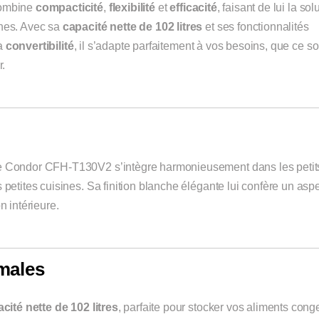
ombine
compacticité
,
flexibilité
et
efficacité
, faisant de lui la sol
rnes. Avec sa
capacité nette de 102 litres
et ses fonctionnalités
la
convertibilité
, il s’adapte parfaitement à vos besoins, que ce so
r.
le Condor CFH-T130V2 s’intègre harmonieusement dans les petit
 petites cuisines. Sa finition blanche élégante lui confère un asp
n intérieure.
males
cité nette de 102 litres
, parfaite pour stocker vos aliments cong