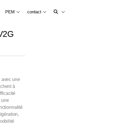
PEM
contact
0V2G
, avec une
rchent à
fficacité
t une
nctionnalité
igération,
xibilité