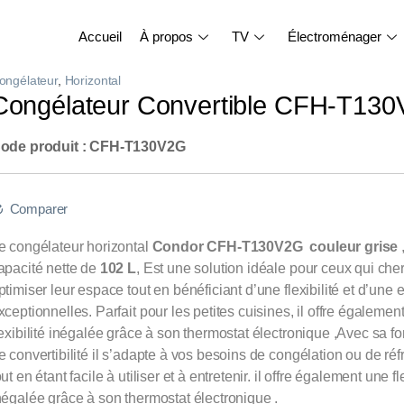
Accueil
À propos
TV
Électroménager
ongélateur
,
Horizontal
Congélateur Convertible CFH-T13
ode produit : CFH-T130V2G
Comparer
e congélateur horizontal
Condor CFH-T130V2G couleur grise
apacité nette de
102 L
, Est une solution idéale pour ceux qui che
ptimiser leur espace tout en bénéficiant d’une flexibilité et d’une e
xceptionnelles. Parfait pour les petites cuisines, il offre égalemen
lexibilité inégalée grâce à son thermostat électronique ,Avec sa fo
e convertibilité il s’adapte à vos besoins de congélation ou de réfr
out en étant facile à utiliser et à entretenir. il offre également une fle
négalée grâce à son thermostat électronique .