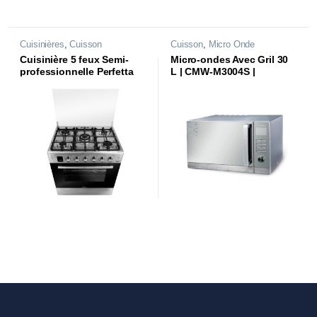
Cuisinières
,
Cuisson
Cuisson
,
Micro Onde
Cuisinière 5 feux Semi-
Micro-ondes Avec Gril 30
professionnelle Perfetta
L | CMW-M3004S |
|C58PR10X|