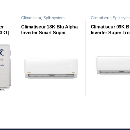
Climatiseur
,
Split system
Climatiseur
,
Split sys
er
Climatiseur 18K Btu Alpha
Climatiseur 09K B
-O |
Inverter Smart Super
Inverter Super Tro
Tropical 18K Btu CS18-
CS09-AL84T3
AL84ST3