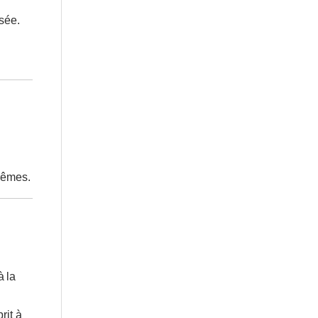
sée.
trêmes.
à la
rit à