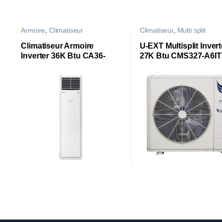
Armoire
,
Climatiseur
Climatiseur
,
Multi split
Climatiseur Armoire
U-EXT Multisplit Invert
Inverter 36K Btu CA36-
27K Btu CMS327-A6IT3
E6IT3
3 Sorties