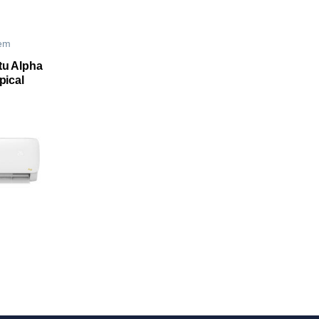
tem
tu Alpha
pical