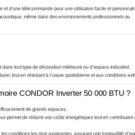
et d’une télécommande pour une utilisation facile et personnali
t acoustique, même dans des environnements professionnels ou
dans tout type de décoration intérieure ou d’espace industriel.
durer, tout en résistant à l’usure quotidienne et aux conditions ex
 Armoire CONDOR Inverter 50 000 BTU ?
r efficacement de grands espaces.
ous permet de réduire vos coûts énergétiques tout en contribuant 
es conditions les plus exigeantes, assurant une tranquillité d’esp