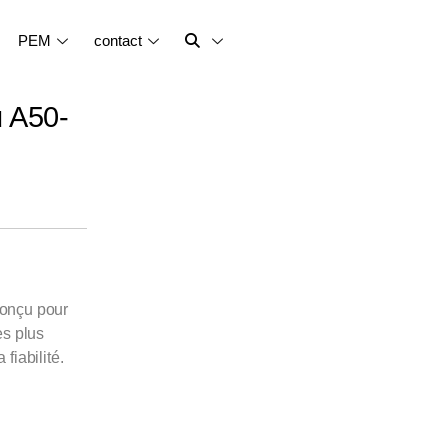
PEM
contact
u A50-
conçu pour
es plus
 fiabilité.