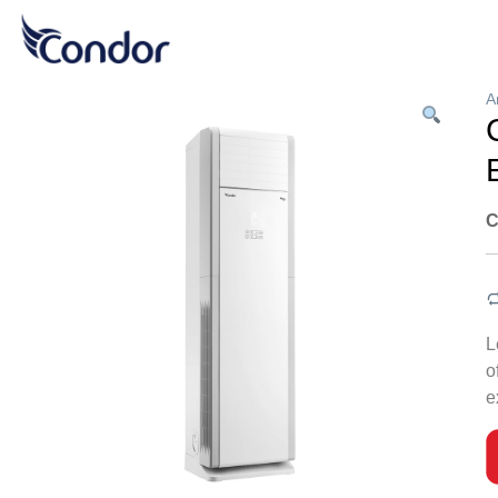
A
C
L
o
e