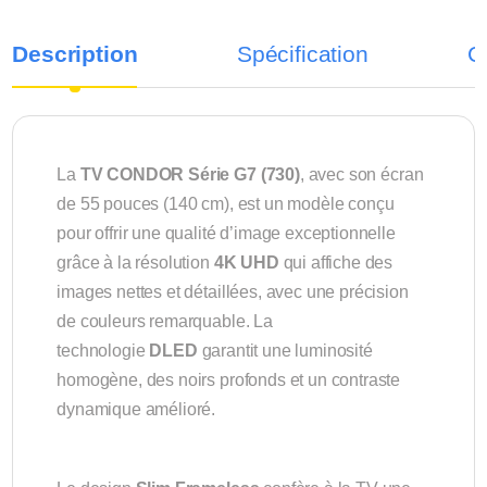
Description
Spécification
C
La
TV CONDOR Série G7 (730)
, avec son écran
de 55 pouces (140 cm), est un modèle conçu
pour offrir une qualité d’image exceptionnelle
grâce à la résolution
4K UHD
qui affiche des
images nettes et détaillées, avec une précision
de couleurs remarquable. La
technologie
DLED
garantit une luminosité
homogène, des noirs profonds et un contraste
dynamique amélioré.