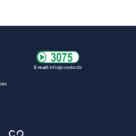
E-mail:
info@condor.dz
ies