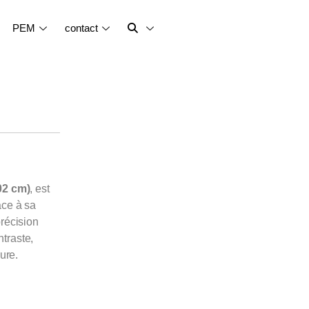
PEM
contact
02 cm)
, est
âce à sa
précision
ntraste,
ure.