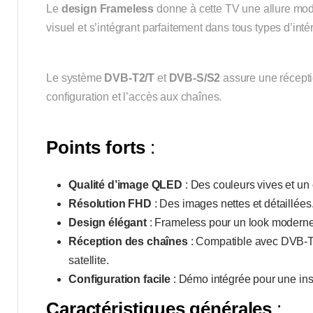
Le
design Frameless
donne à cette TV une allure mode
visuel et s’intégrant parfaitement dans tous types d’intér
Le système
DVB-T2/T
et
DVB-S/S2
assure une réception
configuration et l’accès aux chaînes.
Points forts
:
Qualité d’image QLED
: Des couleurs vives et un 
Résolution FHD
: Des images nettes et détaillées
Design élégant
: Frameless pour un look moderne
Réception des chaînes
: Compatible avec DVB-T2
satellite.
Configuration facile
: Démo intégrée pour une inst
Caractéristiques générales
: