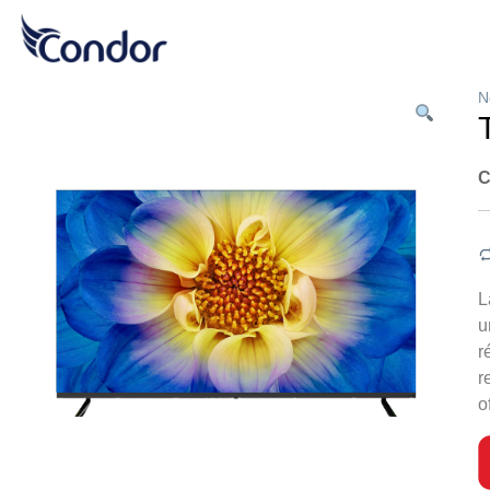
N
C
L
u
r
r
o