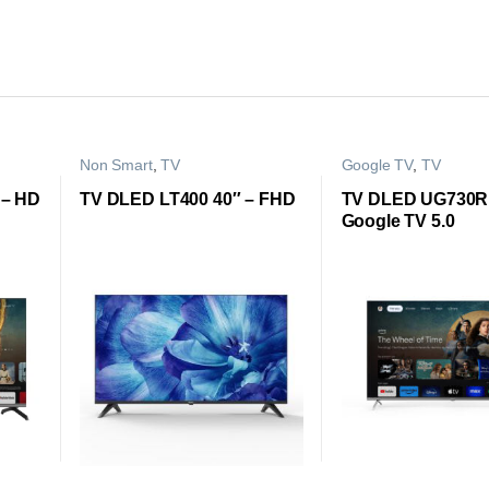
Non Smart
,
TV
Google TV
,
TV
 – HD
TV DLED LT400 40″ – FHD
TV DLED UG730R 
Google TV 5.0