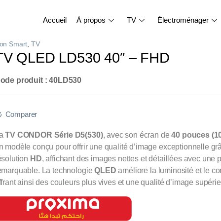
Accueil
À propos
TV
Électroménager
on Smart
,
TV
TV QLED LD530 40″ – FHD
ode produit : 40LD530
Comparer
a
TV CONDOR Série D5(530)
, avec son écran de
40 pouces (1
n modèle conçu pour offrir une qualité d’image exceptionnelle gr
ésolution
HD
, affichant des images nettes et détaillées avec une 
emarquable. La technologie
QLED
améliore la luminosité et le co
ffrant ainsi des couleurs plus vives et une qualité d’image supérie