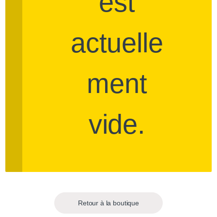
est
actuelle
ment
vide.
Retour à la boutique